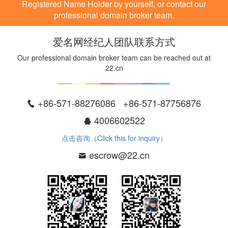
Registered Name Holder by yourself, or contact our
professional domain broker team.
爱名网经纪人团队联系方式
Our professional domain broker team can be reached out at
22.cn
+86-571-88276086 +86-571-87756876
4006602522
点击咨询（Click this for inquiry）
escrow@22.cn